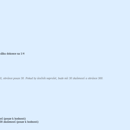
 válku dokonce na 1/4
0, obránce pouze 30. Pokud by útočník neprošel, bude mít 30 zkušeností a obránce 300.
stí (pouze k hodnosti)
0 zkušeností (pouze k hodnosti)