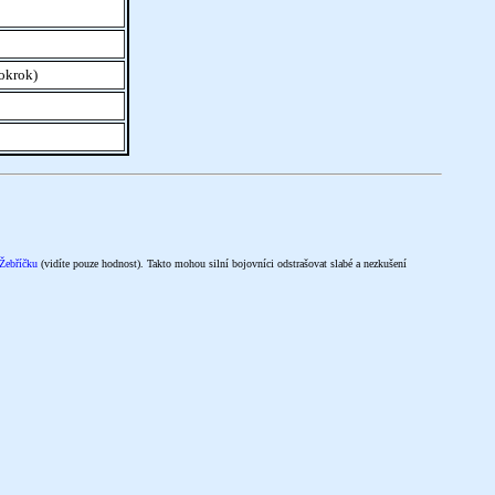
pokrok)
Žebříčku
(vidíte pouze hodnost). Takto mohou silní bojovníci odstrašovat slabé a nezkušení