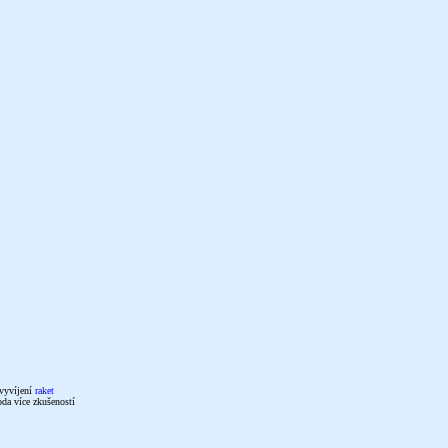
 vyvíjení
raket
da více zkušeností