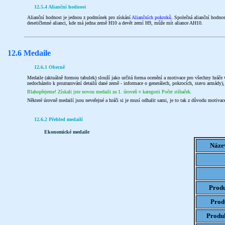
12.5.4 Alianční hodnost
Alianční hodnost je jednou z podmínek pro získání
Aliančních pokroků
. Společná alianční hodnos
desetičlenné alianci, kde má jedna země H10 a devět zemí H9, může mít aliance AH10.
12.6 Medaile
12.6.1 Obecně
Medaile (aktuálně formou tabulek) slouží jako určitá forma ocenění a motivace pro všechny hráče
nedocházelo k prozrazování detailů dané země - informace o generálech, pokrocích, stavu armády)
Blahopřejeme! Získali jste novou medaili za 1. úroveň v kategorii Počet stíhaček.
Některé úrovně medailí jsou neveřejné a hráči si je musí odhalit sami, je to tak z důvodu motivac
12.6.2 Přehled medailí
Ekonomické medaile
Náze
Produ
Produ
Produk