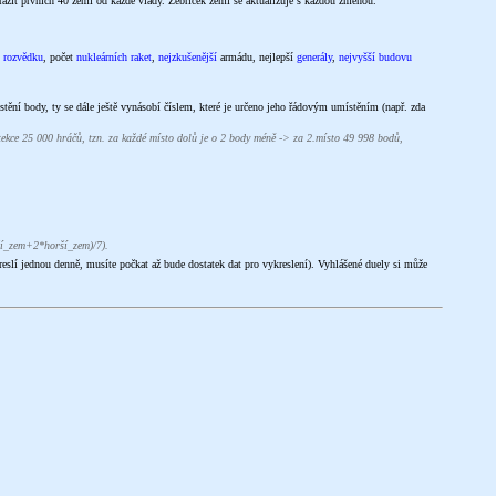
brazit prvních 40 zemí od každé vlády. Žebříček zemí se aktualizuje s každou změnou.
í
rozvědku
, počet
nukleárních raket
,
nejzkušenější
armádu, nejlepší
generály
,
nejvyšší budovu
stění body, ty se dále ještě vynásobí číslem, které je určeno jeho řádovým umístěním (např. zda
ekce 25 000 hráčů, tzn. za každé místo dolů je o 2 body méně -> za 2.místo 49 998 bodů,
pší_zem+2*horší_zem)/7).
eslí jednou denně, musíte počkat až bude dostatek dat pro vykreslení). Vyhlášené duely si může