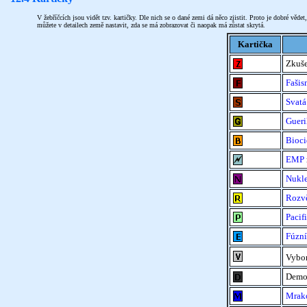
V žebříčcích jsou vidět tzv. kartičky. Dle nich se o dané zemi dá něco zjistit. Proto je dobré věde
můžete v detailech země nastavit, zda se má zobrazovat či naopak má zůstat skrytá.
Kartička
Zkuše
Fašis
Svatá
Gueri
Bioci
EMP
Nukle
Rozv
Pacif
Fúzní
Vybo
Demo
Mrak