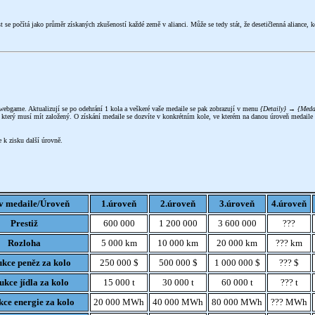
t se počítá jako průměr získaných zkušeností každé země v alianci. Může se tedy stát, že desetičlenná aliance,
 webgame. Aktualizují se po odehrání 1 kola a veškeré vaše medaile se pak zobrazují v menu
{Detaily} → {Meda
, který musí mít založený. O získání medaile se dozvíte v konkrétním kole, ve kterém na danou úroveň medaile
e k zisku další úrovně.
v medaile/Úroveň
1.úroveň
2.úroveň
3.úroveň
4.úroveň
Prestiž
600 000
1 200 000
3 600 000
???
Rozloha
5 000 km
10 000 km
20 000 km
??? km
kce peněz za kolo
250 000 $
500 000 $
1 000 000 $
??? $
kce jídla za kolo
15 000 t
30 000 t
60 000 t
??? t
ce energie za kolo
20 000 MWh
40 000 MWh
80 000 MWh
??? MWh