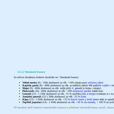
12.5.2 Veteránské bonusy
Za určitou dosaženou hodnost dostáváte tzv. Veteránské bonusy:
Velitel mechu
(6) - 150k zkušeností za věk: +10% obrana proti
nočnímu tažení
Kapitán gardy
(8) - 400k zkušeností za věk: za každých našich 400 padlých
vojáků
v út
Major
(9) - 600k zkušeností za věk: může přijít 4. generál (z útoku i obrany)
Plukovník
(10) - 850k zkušeností za věk: +100
zkušeností armády
každé kolo
Generál
(11) - 1 150k zkušeností za věk: -15 % spotřeba
jídla
a
energie
(vztahuje se i n
Armádní generál
(12) 1 500k zkušeností za věk: -25 %
žoldy
Kápo
(13) - 1 950k zkušeností za věk: +25 %
dobyté území a zboží
(tento efekt je uplat
Nepřítel populace
(14) - 2 450k zkušeností za věk: +10 %
síla armády
, + 100 % na rych
Při dosažení další hodnosti (veteránského bonusu) se předchozí veteránské bonusy neruší, zůstava