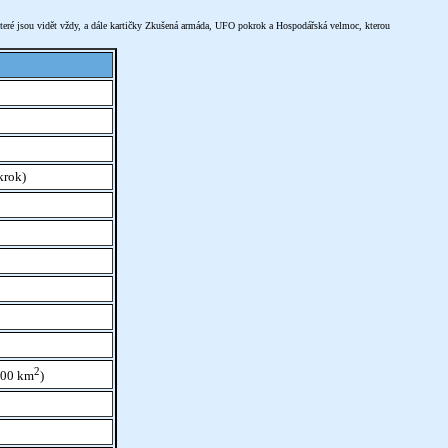
které jsou vidět vždy, a dále kartičky Zkušená armáda, UFO pokrok a Hospodářská velmoc, kterou
krok)
2
000 km
)