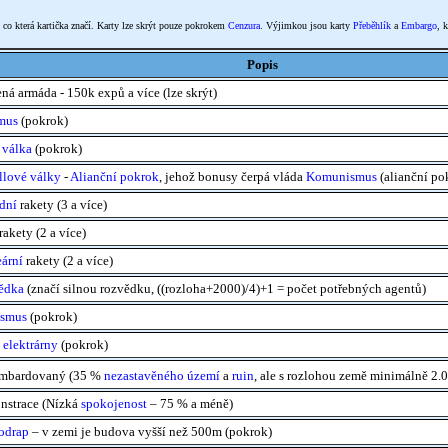
t, co která kartička značí. Karty lze skrýt pouze pokrokem
Cenzura
. Výjimkou jsou karty
Přeběhlík
a
Embargo
, 
Popis
ná armáda - 150k expů a více (lze skrýt)
mus
(pokrok)
 válka
(pokrok)
llové války
-
Alianční pokrok
, jehož bonusy čerpá vláda
Komunismus
(alianční po
dní
rakety (3 a více)
rakety (2 a více)
ární
rakety (2 a více)
ědka
(značí silnou rozvědku, ((rozloha+2000)/4)+1 = počet potřebných agentů)
ismus
(pokrok)
 elektrárny
(pokrok)
mbardovaný (35 %
nezastavěného území
a
ruin
, ale s rozlohou země minimálně 2.
nstrace (Nízká
spokojenost
– 75 % a méně)
odrap
– v zemi je budova vyšší než 500m (pokrok)