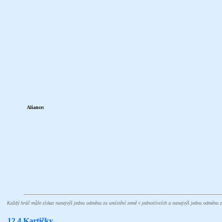
Aliance:
Každý hráč může získat nanejvýš jednu odměnu za umístění země v jednotlivcích a nanejvýš jednu odměnu z
12.4 Kartičky