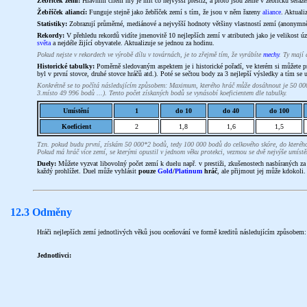
Žebříček zemí:
Hlavním cílem hry je mít co nejvyšší prestiž, a proto jsou země v žebříčku seřaze
Žebříček aliancí:
Funguje stejně jako žebříček zemí s tím, že jsou v něm řazeny
aliance
. Aktuali
Statistiky:
Zobrazují průměrné, mediánové a nejvyšší hodnoty většiny vlastností zemí (anonymně).
Rekordy:
V přehledu rekordů vidíte jmenovitě 10 nejlepších zemí v atributech jako je velikost 
světa
a nejdéle žijící obyvatele. Aktualizuje se jednou za hodinu.
Pokud nejste v rekordech ve výrobě dílu v továrnách, je to zřejmě tím, že vyrábíte
mechy
. Ty mají 
Historické tabulky:
Poměrně sledovaným aspektem je i historické pořadí, ve kterém si můžete proh
byl v první stovce, druhé stovce hráčů atd.). Poté se sečtou body za 3 nejlepší výsledky a tím se
Konkrétně se to počítá následujícím způsobem: Maximum, kterého hráč může dosáhnout je 50 000 
3.místo 49 996 bodů ...). Tento počet získaných bodů se vynásobí koeficientem dle tabulky.
Umístění
1
do 10
do 40
do 100
Koeficient
2
1,8
1,6
1,5
Tzn. pokud budu první, získám 50 000*2 bodů, tedy 100 000 bodů do celkového skóre, do kterého s
Pokud má hráč více zemí, se kterými opustil v jednom věku protekci, vezmou se dvě nejvýše umístě
Duely:
Můžete vyzvat libovolný počet zemí k duelu např. v prestiži, zkušenostech nasbíraných za 
každý prohlížet. Duel může vyhlásit
pouze
Gold
/
Platinum
hráč
, ale přijmout jej může kdokoli.
12.3 Odměny
Hráči nejlepších zemí jednotlivých věků jsou oceňování ve formě kreditů následujícím způsobem:
Jednotlivci: