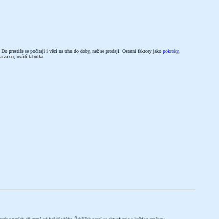
. Do prestiže se počítají i věci na trhu do doby, než se prodají. Ostatní faktory jako
pokroky
,
a za co, uvádí tabulka: