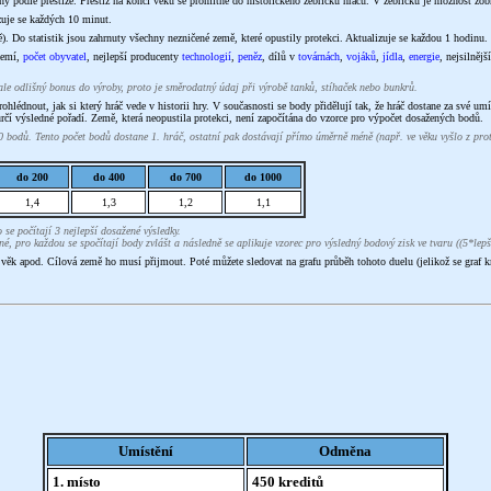
ny podle prestiže. Prestiž na konci věku se promítne do historického žebříčku hráčů. V žebříčku je možnost zo
zuje se každých 10 minut.
 Do statistik jsou zahrnuty všechny nezničené země, které opustily protekci. Aktualizuje se každou 1 hodinu.
území,
počet obyvatel
, nejlepší producenty
technologií
,
peněz
, dílů v
továrnách
,
vojáků
,
jídla
,
energie
, nejsilnějš
ale odlišný bonus do výroby, proto je směrodatný údaj při výrobě tanků, stíhaček nebo bunkrů.
lédnout, jak si který hráč vede v historii hry. V současnosti se body přidělují tak, že hráč dostane za své umí
 určí výsledné pořadí. Země, která neopustila protekci, není započítána do vzorce pro výpočet dosažených bodů.
bodů. Tento počet bodů dostane 1. hráč, ostatní pak dostávají přímo úměrně méně (např. ve věku vyšlo z prot
do 200
do 400
do 700
do 1000
1,4
1,3
1,2
1,1
e počítají 3 nejlepší dosažené výsledky.
né, pro každou se spočítají body zvlášt a následně se aplikuje vzorec pro výsledný bodový zisk ve tvaru ((5*le
věk apod. Cílová země ho musí přijmout. Poté můžete sledovat na grafu průběh tohoto duelu (jelikož se graf kr
Umístění
Odměna
1. místo
450 kreditů