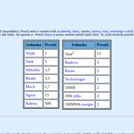
y či hospodářsky). Prestiž země je součtem bodů za
jednotky
,
rakety
, rozlohu,
budovy
,
ruiny
,
technologie
a
zboží
 zdát slabší, než opravdu je. Prestiž
aliance
je potom součtem prestiží jejích členů. To, kolik dostáváte prestiže 
Jednotka
Prestiž
Jednotka
Prestiž
Voják
1
2
15
1km
Tank
5
Budova
5
Stíhačka
3,5
Ruina
2
Bunkr
3,5
Technologie
1
Mech
2,7
1000
$
2
Agent
15
100t
jídla
2
Raketa
500
100MWh
energie
2