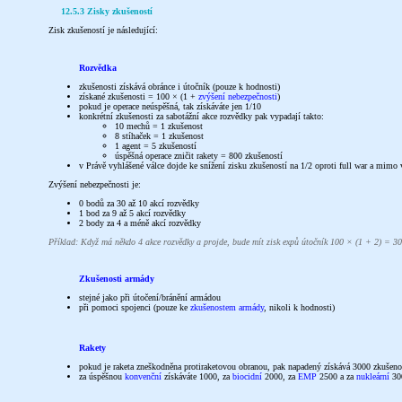
12.5.3 Zisky zkušeností
Zisk zkušeností je následující:
Rozvědka
zkušenosti získává obránce i útočník (pouze k hodnosti)
získané zkušenosti = 100 × (1 +
zvýšení nebezpečnosti
)
pokud je operace neúspěšná, tak získáváte jen 1/10
konkrétní zkušenosti za sabotážní akce rozvědky pak vypadají takto:
10 mechů = 1 zkušenost
8 stíhaček = 1 zkušenost
1 agent = 5 zkušeností
úspěšná operace zničit rakety = 800 zkušeností
v Právě vyhlášené válce dojde ke snížení zisku zkušeností na 1/2 oproti full war a mimo
Zvýšení nebezpečnosti je:
0 bodů za 30 až 10 akcí rozvědky
1 bod za 9 až 5 akcí rozvědky
2 body za 4 a méně akcí rozvědky
Příklad: Když má někdo 4 akce rozvědky a projde, bude mít zisk expů útočník 100 × (1 + 2) = 30
Zkušenosti armády
stejné jako při útočení/bránění armádou
při pomoci spojenci (pouze ke
zkušenostem armády
, nikoli k hodnosti)
Rakety
pokud je raketa zneškodněna protiraketovou obranou, pak napadený získává 3000 zkušeno
za úspěšnou
konvenční
získáváte 1000, za
biocidní
2000, za
EMP
2500 a za
nukleární
300