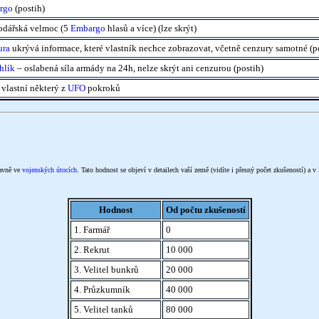
rgo
(postih)
dářská velmoc (5
Embargo
hlasů a více) (lze skrýt)
ura
ukrývá informace, které vlastník nechce zobrazovat, včetně cenzury samotné (
hlík
– oslabená síla armády na 24h, nelze skrýt ani cenzurou (postih)
vlastní některý z
UFO
pokroků
lavně ve
vojenských útocích
. Tato hodnost se objeví v detailech vaší země (vidíte i přesný počet zkušeností) a v
Hodnost
Od počtu zkušeností
1. Farmář
0
2. Rekrut
10 000
3. Velitel bunkrů
20 000
4. Průzkumník
40 000
5. Velitel tanků
80 000