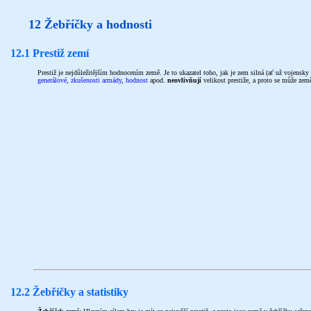
12 Žebříčky a hodnosti
12.1 Prestiž zemí
Prestiž je nejdůležitějším hodnocením země. Je to ukazatel toho, jak je zem silná (ať už vojensk
generálové
,
zkušenosti armády
,
hodnost
apod.
neovlivňují
velikost prestiže, a proto se může země
12.2 Žebříčky a statistiky