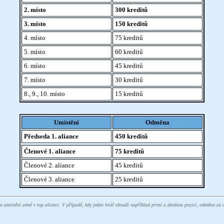
2. místo
300 kreditů
3. místo
150 kreditů
4. místo
75 kreditů
5. místo
60 kreditů
6. místo
45 kreditů
7. místo
30 kreditů
8., 9., 10. místo
15 kreditů
Umístění
Odměna
Předseda 1. aliance
450 kreditů
Členové 1. aliance
75 kreditů
Členové 2. aliance
45 kreditů
Členové 3. aliance
25 kreditů
a umístění země v top alianci. V případě, kdy jeden hráč obsadí například první a devátou pozici, odměna za 