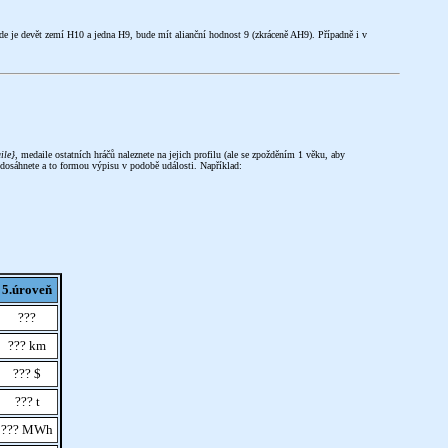
 kde je devět zemí H10 a jedna H9, bude mít alianční hodnost 9 (zkráceně AH9). Případně i v
ile}
, medaile ostatních hráčů naleznete na jejich profilu (ale se zpožděním 1 věku, aby
 dosáhnete a to formou výpisu v podobě události. Například:
5.úroveň
???
??? km
??? $
??? t
??? MWh