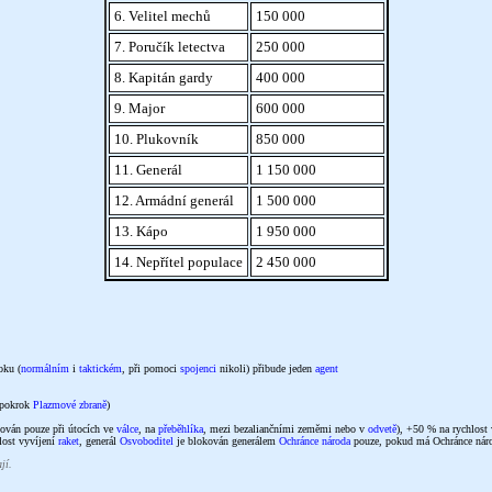
6. Velitel mechů
150 000
7. Poručík letectva
250 000
8. Kapitán gardy
400 000
9. Major
600 000
10. Plukovník
850 000
11. Generál
1 150 000
12. Armádní generál
1 500 000
13. Kápo
1 950 000
14. Nepřítel populace
2 450 000
oku (
normálním
i
taktickém
, při pomoci
spojenci
nikoli) přibude jeden
agent
a pokrok
Plazmové zbraně
)
ňován pouze při útocích ve
válce
, na
přeběhlíka
, mezi bezaliančními zeměmi nebo v
odvetě
), +50 % na rychlost
lost vyvíjení
raket
, generál
Osvoboditel
je blokován generálem
Ochránce národa
pouze, pokud má Ochránce náro
jí.