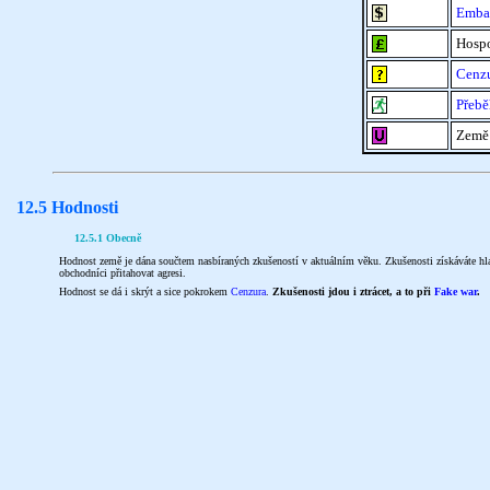
Emba
Hospo
Cenz
Přebě
Země 
12.5 Hodnosti
12.5.1 Obecně
Hodnost země je dána součtem nasbíraných zkušeností v aktuálním věku. Zkušenosti získáváte h
obchodníci přitahovat agresi.
Hodnost se dá i skrýt a sice pokrokem
Cenzura
.
Zkušenosti jdou i ztrácet, a to při
Fake war
.