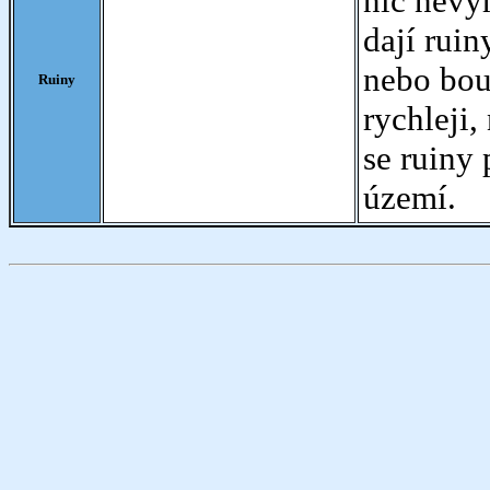
nic nevyr
dají ruin
nebo bour
Ruiny
rychleji,
se ruiny 
území.