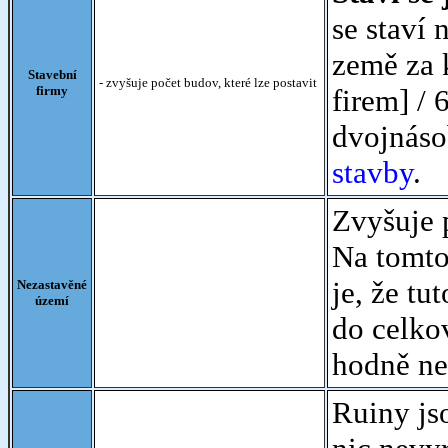
se staví 
země za k
Stavební
- zvyšuje počet budov, které lze postavit
firmy
firem] / 
dvojnáso
stavby
.
Zvyšuje 
Na tomto
je, že tu
Nezastavěné
území
do celkov
hodně ne
Ruiny js