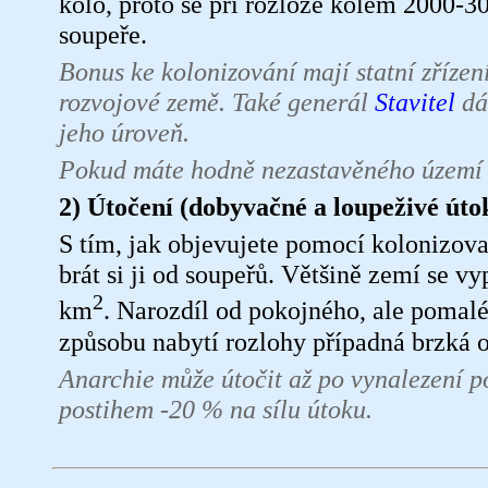
kolo, proto se při rozloze kolem 2000-
soupeře.
Bonus ke kolonizování mají statní zříze
rozvojové země. Také generál
Stavitel
dá
jeho úroveň.
Pokud máte hodně nezastavěného území (
2) Útočení (dobyvačné a loupeživé úto
S tím, jak objevujete pomocí kolonizovan
brát si ji od soupeřů. Většině zemí se v
2
km
. Narozdíl od pokojného, ale pomal
způsobu nabytí rozlohy případná brzká 
Anarchie může útočit až po vynalezení 
postihem -20 % na sílu útoku.