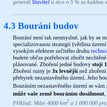
generál
Stavitel
a sice o 5 % za každou s
4.3 Bourání budov
Bourání není tak nesmyslné, jak by se m
specializovanou strategii (většina územ
vysokým efektem určitého druhu
techno
budete občas potřebovat zbořit nechtěné 
plánované. Zboření jedné budovy
stojí 
Zboření ruiny je
3x levnější
než zboření
přebytek nezastavěného území. Jeho bou
Bouráním nezastavěného území se vám 
může vaše země bouráním dosáhnout
,
2
Příklad: Máte 4000 km
a 1 000 000 pres