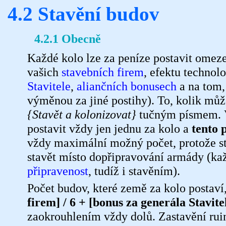
4.2 Stavění budov
4.2.1 Obecně
Každé kolo lze za peníze postavit omeze
vašich
stavebních firem
, efektu technol
Stavitele
,
aliančních bonusech
a na tom,
výměnou za jiné postihy). To, kolik můž
{Stavět a kolonizovat}
tučným písmem. Vý
postavit vždy jen jednu za kolo a
tento 
vždy maximální možný počet, protože st
stavět místo dopřipravování armády (k
připravenost
, tudíž i stavěním).
Počet budov, které země za kolo postav
firem] / 6 + [bonus za generála Stavite
zaokrouhlením vždy dolů. Zastavění ruin 