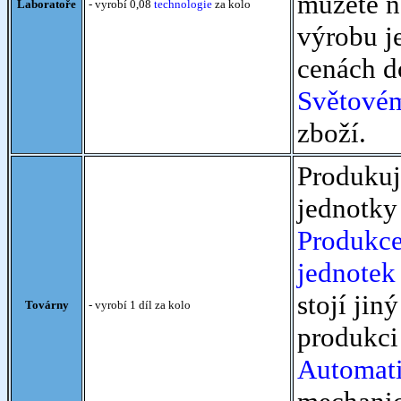
můžete na
Laboratoře
- vyrobí 0,08
technologie
za kolo
výrobu j
cenách d
Světovém
zboží.
Produkuj
jednotky
Produkc
jednotek
stojí jin
Továrny
- vyrobí 1 díl za kolo
produkci
Automati