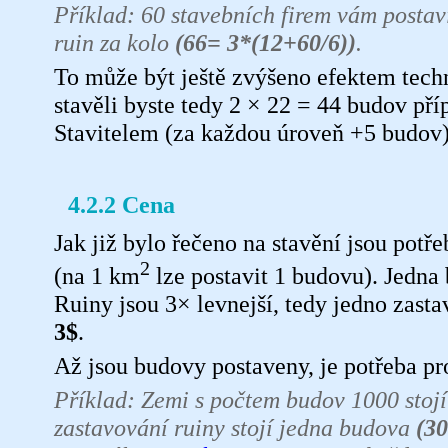
Příklad: 60 stavebních firem vám postav
ruin za kolo
(66= 3*(12+60/6))
.
To může být ještě zvýšeno efektem tech
stavěli byste tedy 2 × 22 = 44 budov př
Stavitelem (za každou úroveň +5 budov)
4.2.2 Cena
Jak již bylo řečeno na stavění jsou potř
2
(na 1 km
lze postavit 1 budovu). Jedna
Ruiny jsou 3× levnejší, tedy jedno zasta
3$
.
Až jsou budovy postaveny, je potřeba pro
Příklad: Zemi s počtem budov 1000 stoj
zastavování ruiny stojí jedna budova
(3