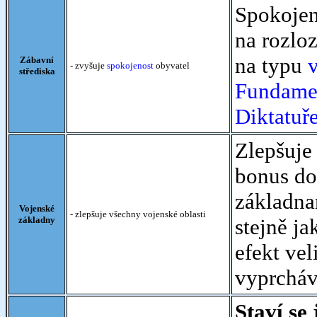
Spokojen
na rozloz
na typu
Zábavní
- zvyšuje
spokojenost
obyvatel
střediska
Fundame
Diktatuř
Zlepšuje
bonus do
základna
Vojenské
- zlepšuje všechny vojenské oblasti
základny
stejně j
efekt ve
vyprcháv
Staví se 