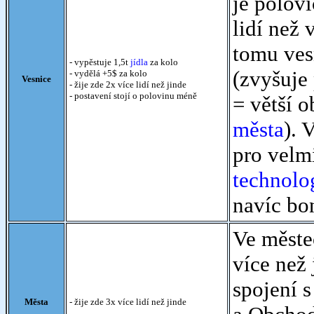
je polov
lidí než
tomu ves
- vypěstuje 1,5t
jídla
za kolo
(zvyšuje 
- vydělá +5$ za kolo
Vesnice
- žije zde 2x více lidí než jinde
- postavení stojí o polovinu méně
= větší o
města
). 
pro velm
technolo
navíc bo
Ve městec
více než 
spojení 
Města
- žije zde 3x více lidí než jinde