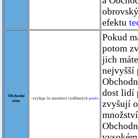
a Obchod
obrovsk
efektu
te
Pokud má
potom zv
jich mát
nejvyšší
Obchodní
dost lid
Obchodní
- zvyšuje 3x množství vydělaných
peněz
zóny
zvyšují 
množství 
Obchodní
vysokém