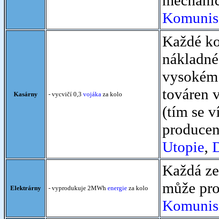
mechanic
Komuni
Každé kol
nákladné
vysokém 
továren v
Kasárny
- vycvičí 0,3
vojáka
za kolo
(tím se v
producen
Utopie
,
D
Každá ze
může pr
Elektrárny
- vyprodukuje 2MWh
energie
za kolo
Komuni