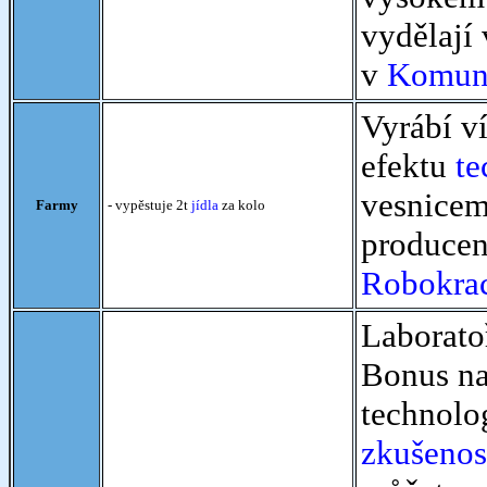
vydělají
v
Komun
Vyrábí ví
efektu
te
vesnicem
Farmy
- vypěstuje 2t
jídla
za kolo
producen
Robokra
Laborato
Bonus na
technolo
zkušenos