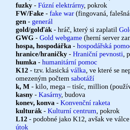
fuzky
-
Fúzní elektrárny
, pokrok
FW/Fake
-
fake war
(fingovaná, falešná
gen
-
generál
gold/golďák
- hráč, který si zaplatil
Gol
GWG
-
Gold webgame
(herní server za
hospa, hospodářka
-
hospodářská pomo
hranice/hraničky
-
Hraniční pevnosti
, 
humka
-
humanitární pomoc
K12
- tzv. klasická
válka
, ve které se n
omezeným počtem
sabotáží
k, M
- kilo, mega – tisíc, million (použ
kasny
-
Kasárny
, budova
konev, konva
-
Konvenční raketa
kulturák
-
Kulturní centrum
, pokrok
L12
- podobné jako K12, avšak ve válce
útok