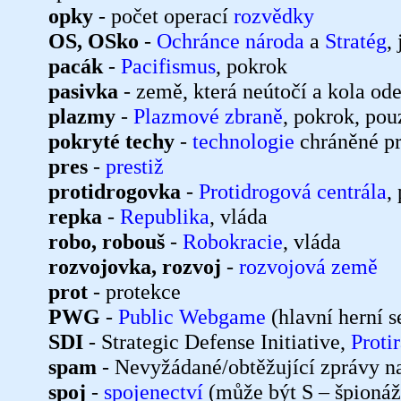
opky
- počet operací
rozvědky
OS, OSko
-
Ochránce národa
a
Stratég
,
pacák
-
Pacifismus
, pokrok
pasivka
- země, která neútočí a kola o
plazmy
-
Plazmové zbraně
, pokrok, po
pokryté techy
-
technologie
chráněné pr
pres
-
prestiž
protidrogovka
-
Protidrogová centrála
,
repka
-
Republika
, vláda
robo, robouš
-
Robokracie
, vláda
rozvojovka, rozvoj
-
rozvojová země
prot
- protekce
PWG
-
Public Webgame
(hlavní herní 
SDI
- Strategic Defense Initiative,
Proti
spam
- Nevyžádané/obtěžující zprávy 
spoj
-
spojenectví
(může být S – špionáž