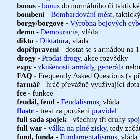
bonus
-
bonus
do normálního či taktick
bombení
-
Bombardování měst
, taktick
borgy/borgové
-
Výrobna bojových cyb
demo
-
Demokracie
, vláda
dikta
-
Diktatura
, vláda
dopřipravení
- dostat se s armádou na
drogy
-
Prodat drogy
, akce rozvědky
expy
-
zkušenosti armády
,
generála
neb
FAQ
- Frequently Asked Questions (v p
farmář
- hráč převážně využívající dotac
fce
- funkce
feudál, feud
-
Feudalismus
, vláda
flastr
- trest za porušení
pravidel
full sada spojek
- všechny tři druhy
spo
full war
-
válka na plné zisky
, tedy zač
fund, funda
-
Fundamentalismus
, vláda