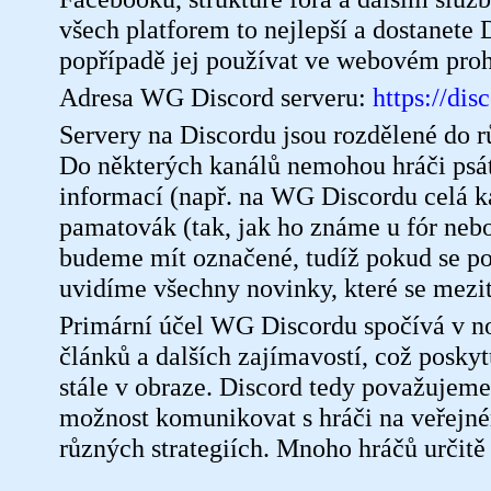
všech platforem to nejlepší a dostanete
popřípadě jej používat ve webovém pro
Adresa WG Discord serveru:
https://d
Servery na Discordu jsou rozdělené do rů
Do některých kanálů nemohou hráči psát
informací (např. na WG Discordu celá k
pamatovák (tak, jak ho známe u fór neb
budeme mít označené, tudíž pokud se po
uvidíme všechny novinky, které se mezi
Primární účel WG Discordu spočívá v no
článků a dalších zajímavostí, což posk
stále v obraze. Discord tedy považujeme
možnost komunikovat s hráči na veřejné
různých strategiích. Mnoho hráčů určitě