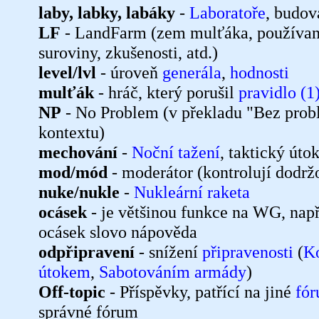
laby, labky, labáky
-
Laboratoře
, budov
LF
- LandFarm (zem mulťáka, používaná 
suroviny, zkušenosti, atd.)
level/lvl
- úroveň
generála
,
hodnosti
mulťák
- hráč, který porušil
pravidlo (1
NP
- No Problem (v překladu "Bez pro
kontextu)
mechování
-
Noční tažení
, taktický úto
mod/mód
- moderátor (kontrolují dodr
nuke/nukle
-
Nukleární raketa
ocásek
- je většinou funkce na WG, nap
ocásek slovo nápověda
odpřipravení
- snížení
připravenosti
(
Ko
útokem
,
Sabotováním armády
)
Off-topic
- Příspěvky, patřící na jiné
fó
správné fórum