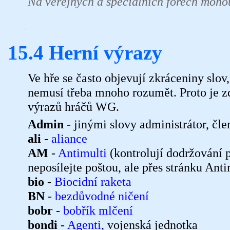
Na veřejných a speciálních fórech moho
15.4 Herní výrazy
Ve hře se často objevují zkráceniny slov,
nemusí třeba mnoho rozumět. Proto je z
výrazů hráčů WG.
Admin
- jinými slovy administrátor, č
ali
-
aliance
AM
-
Antimulti
(kontrolují dodržování 
neposílejte poštou, ale přes stránku Ant
bio
-
Biocidní raketa
BN
-
bezdůvodné ničení
bobr
-
bobřík mlčení
bondi
-
Agenti
, vojenská jednotka