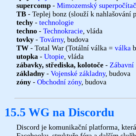
supercomp
-
Mimozemský superpočíta
TB
- Teplej bonz (slouží k nahlašování 
techy
-
technologie
techno
-
Technokracie
, vláda
tovky
-
Továrny
, budova
TW
- Total War (Totální válka =
válka
b
utopka
-
Utopie
, vláda
zábavky, střediska, kolotoče
-
Zábavní 
základny
-
Vojenské základny
, budova
zóny
-
Obchodní zóny
, budova
15.5 WG na Discordu
Discord je komunikační platforma, kte
Facebooku, struktuře fóra a dalším slu