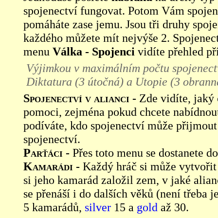
spojenectví fungovat. Potom Vám spojen
pomáháte zase jemu. Jsou tři druhy spoje
každého můžete mít nejvýše 2. Spojenectv
menu
Válka - Spojenci
vidíte přehled př
Výjimkou v maximálním počtu spojenect
Diktatura
(3 útočná) a
Utopie
(3 obrann
Spojenectví v alianci -
Zde vidíte, jak
pomoci, zejména pokud chcete nabídnout 
podíváte, kdo spojenectví může přijmout
spojenectví.
Parťáci -
Přes toto menu se dostanete 
Kamarádi -
Každý hráč si může vytvořit
si jeho kamarád založil zem, v jaké alian
se přenáší i do dalších věků (není třeba
5 kamarádů,
silver
15 a
gold
až 30.