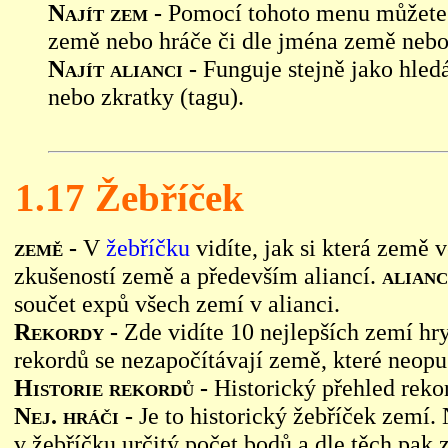
Najít zem -
Pomocí tohoto menu můžete n
země nebo hráče či dle jména země nebo
Najít alianci -
Funguje stejně jako hledá
nebo zkratky (tagu).
1.17 Žebříček
země -
V
žebříčku
vidíte, jak si která země 
zkušeností země a především aliancí.
alianc
součet expů všech zemí v alianci.
Rekordy -
Zde vidíte 10 nejlepších zemí hry
rekordů se nezapočítávají země, které neopus
Historie rekordů -
Historický přehled rek
Nej. hráči -
Je to historický žebříček zemí
v žebříčku určitý počet bodů a dle těch pak 