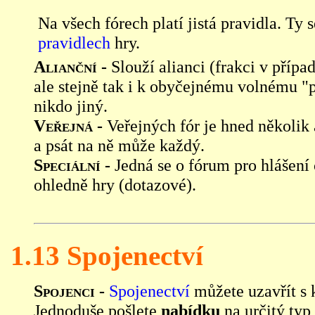
Na všech fórech platí jistá pravidla. Ty 
pravidlech
hry.
Alianční -
Slouží alianci (frakci v přípa
ale stejně tak i k obyčejnému volnému "p
nikdo jiný.
Veřejná -
Veřejných fór je hned několik 
a psát na ně může každý.
Speciální -
Jedná se o fórum pro hlášen
ohledně hry (dotazové).
1.13 Spojenectví
Spojenci -
Spojenectví
můžete uzavřít s 
Jednoduše pošlete
nabídku
na určitý typ