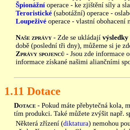
Špionážní
operace - ke zjištění síly a sl
Teroristické
(sabotážní) operace - oslab
Loupeživé
operace - vlastní obohacení n
Naše zprávy
- Zde se ukládají
výsledky
době (poslední tři dny), můžeme si je zd
Zprávy spojenců
- Jsou zde informace o
informace získané našimi aliančními sp
1.11 Dotace
Dotace
- Pokud máte přebytečná kola, m
tím produkci. Také můžete zvýšit např. 
Některá zřízení (
diktatura
) nemohou pou