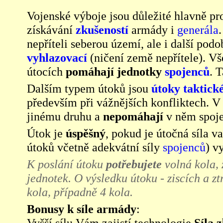
Vojenské výboje jsou důležité hlavně p
získávání
zkušeností
armády i
generála
nepříteli seberou území, ale i další pod
vyhlazovací
(ničení země nepřítele). Vš
útocích
pomáhají jednotky
spojenců
. 
Dalším typem útoků jsou
útoky taktick
především při vážnějších konfliktech. V 
jinému druhu a
nepomáhají
v něm spoje
Útok je
úspěšný
, pokud je útočná síla 
útoků včetně adekvátní síly
spojenců
) v
K poslání útoku
potřebujete
volná kola,
jednotek. O výsledku útoku - ziscích a zt
kola, případně 4 kola.
Bonusy k síle armády
:
Vyšší sílu Vám zajistí technologie
Síla 