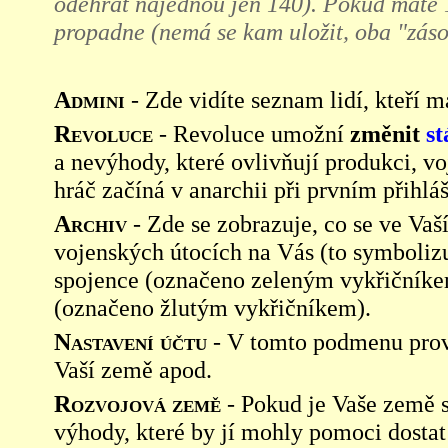
odehrát najednou jen 140). Pokud máte 1
propadne (nemá se kam uložit, oba "záso
Admini
- Zde vidíte seznam lidí, kteří ma
Revoluce
- Revoluce umožní
změnit
st
a nevýhody, které ovlivňují produkci, v
hráč začíná v anarchii při prvním přihl
Archiv
- Zde se zobrazuje, co se ve Va
vojenských útocích na Vás (to symbolizu
spojence (označeno zeleným vykřičníke
(označeno žlutým vykřičníkem).
Nastavení účtu
- V tomto podmenu prov
Vaší země apod.
Rozvojová země
- Pokud je Vaše země s
výhody, které by jí mohly pomoci dostat