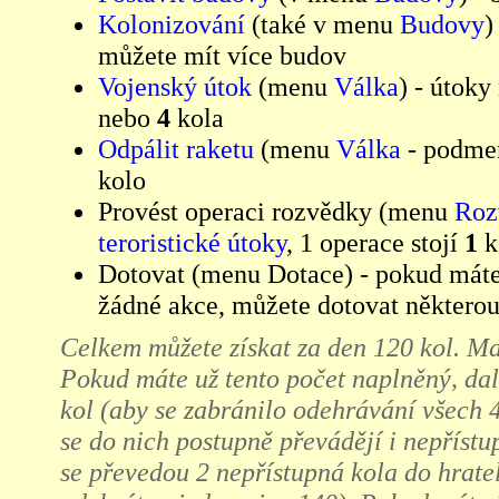
Kolonizování
(také v menu
Budovy
)
můžete mít více budov
Vojenský útok
(menu
Válka
) - útoky
nebo
4
kola
Odpálit raketu
(menu
Válka
- podm
kolo
Provést operaci rozvědky (menu
Roz
teroristické útoky
, 1 operace stojí
1
k
Dotovat (menu
Dotace
) - pokud mát
žádné akce, můžete dotovat některou
Celkem můžete získat za den 120 kol. Ma
Pokud máte už tento počet naplněný, da
kol (aby se zabránilo odehrávání všech 
se do nich postupně převádějí i nepříst
se převedou 2 nepřístupná kola do hratel