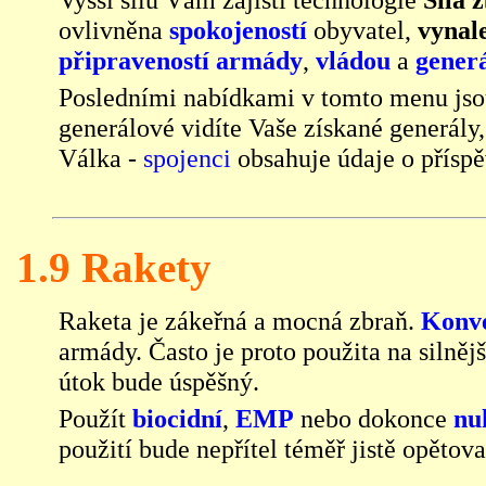
ovlivněna
spokojeností
obyvatel,
vynal
připraveností armády
,
vládou
a
gener
Posledními nabídkami v tomto menu js
generálové
vidíte Vaše získané generály,
Válka -
spojenci
obsahuje údaje o příspě
1.9 Rakety
Raketa je zákeřná a mocná zbraň.
Konve
armády. Často je proto použita na silnějš
útok bude úspěšný.
Použít
biocidní
,
EMP
nebo dokonce
nu
použití bude nepřítel téměř jistě opětova