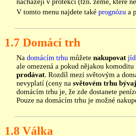
nacházejí v protekci (tzn. země, které ne
V tomto menu najdete také
prognózu
a 
1.7 Domácí trh
Na
domácím trhu
můžete
nakupovat
jíd
ale omezená a pokud nějakou komoditu ho
prodávat
. Rozdíl mezi světovým a domá
nevyplatí (ceny na
světovém trhu bývaj
domácím trhu je, že zde dostanete peníz
Pouze na domácím trhu je možné naku
1.8 Válka