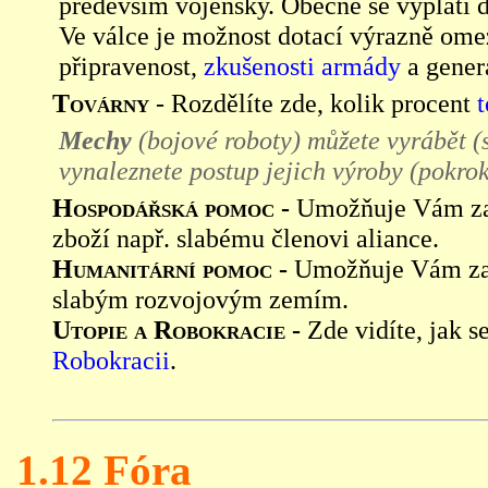
především vojensky. Obecně se vyplatí d
Ve válce je možnost dotací výrazně ome
připravenost,
zkušenosti armády
a generá
Továrny
- Rozdělíte zde, kolik procent
Mechy
(bojové roboty) můžete vyrábět (
vynaleznete postup jejich výroby (pokro
Hospodářská pomoc -
Umožňuje Vám za u
zboží např. slabému členovi aliance.
Humanitární pomoc -
Umožňuje Vám za 
slabým rozvojovým zemím.
Utopie a Robokracie -
Zde vidíte, jak s
Robokracii
.
1.12 Fóra