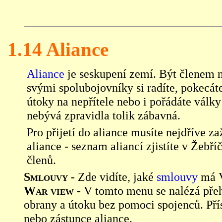
1.14 Aliance
Aliance
je seskupení zemí. Být členem n
svými spolubojovníky si radíte, pokecát
útoky na nepřítele nebo i pořádáte válk
nebývá zpravidla tolik zábavná.
Pro přijetí do aliance musíte nejdříve z
aliance - seznam aliancí zjistíte v
Žebří
členů.
Smlouvy -
Zde vidíte, jaké
smlouvy
má V
War view -
V tomto menu se nalézá přeh
obrany a útoku bez pomoci spojenců. Pří
nebo zástupce aliance.