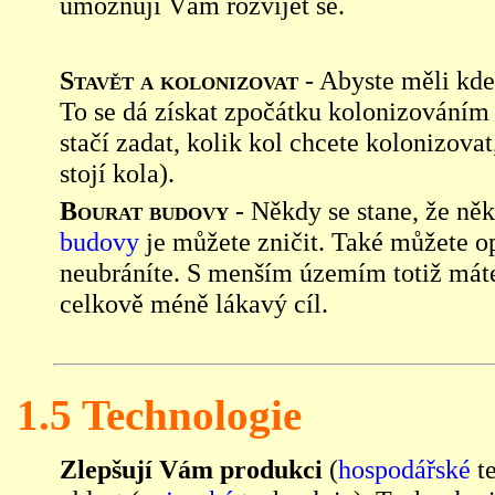
umožňují Vám rozvíjet se.
Stavět a kolonizovat
- Abyste měli kd
To se dá získat zpočátku kolonizováním
stačí zadat, kolik kol chcete kolonizova
stojí kola).
Bourat budovy
-
Někdy se stane, že ně
budovy
je můžete zničit. Také můžete op
neubráníte. S menším územím totiž máte 
celkově méně lákavý cíl.
1.5 Technologie
Zlepšují Vám produkci
(
hospodářské
te