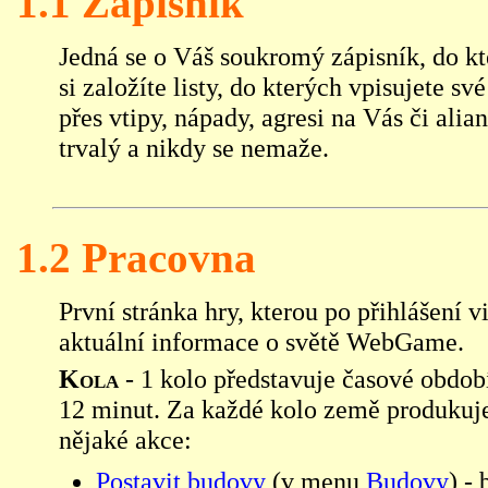
1.1 Zápisník
Jedná se o Váš soukromý zápisník, do kt
si založíte listy, do kterých vpisujete 
přes vtipy, nápady, agresi na Vás či alia
trvalý a nikdy se nemaže.
1.2 Pracovna
První stránka hry, kterou po přihlášení 
aktuální informace o světě WebGame.
Kola
- 1 kolo představuje časové obdob
12 minut. Za každé kolo země produkuje
nějaké akce:
Postavit budovy
(v menu
Budovy
) -