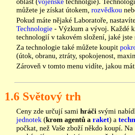
oblast (
vojenské
technolgie). Technolo
můžete je získat útokem,
rozvědkou
nebo
Pokud máte nějaké Laboratoře, nastavíte
Technologie
- Výzkum a vývoj
. Každé 
technologií v takovém složení, jaké jste s
Za technologie také můžete koupit
pokr
(útok, obranu, ztráty, spokojenost, max
Zároveň v tomto menu vidíte, jakou má
1.6 Světový trh
Ceny zde určují sami
hráči
svými nabíd
jednotek
(
krom agentů a
raket
) a
techn
počkat, než Vaše zboží někdo koupí. Na