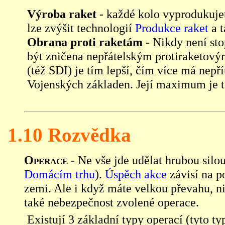
Výroba raket
- každé kolo vyprodukujet
lze zvýšit technologií
Produkce raket
a 
Obrana proti raketám
- Nikdy není sto
být zničena nepřátelským protiraketový
(též SDI) je tím lepší, čím více má nepř
Vojenských základen. Její maximum je t
1.10 Rozvědka
Operace
- Ne vše jde udělat hrubou silo
Domácím trhu
).
Úspěch akce
závisí na 
zemi. Ale i když máte velkou převahu, ni
také nebezpečnost zvolené operace.
Existují 3 základní typy operací (tyto typ