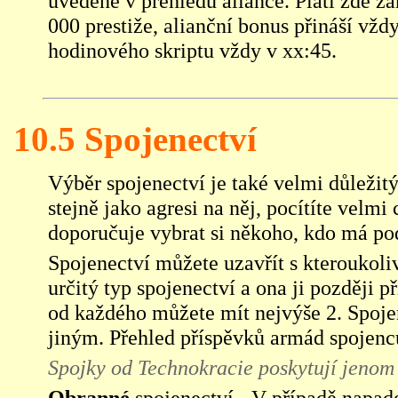
uvedené v přehledu aliance. Platí zde z
000 prestiže, alianční bonus přináší vž
hodinového skriptu vždy v xx:45.
10.5 Spojenectví
Výběr spojenectví je také velmi důležitý
stejně jako agresi na něj, pocítíte velmi
doporučuje vybrat si někoho, kdo má pod
Spojenectví můžete uzavřít s kteroukoliv
určitý typ spojenectví a ona ji později p
od každého můžete mít nejvýše 2. Spojen
jiným. Přehled příspěvků armád spojenc
Spojky od Technokracie poskytují jenom
Obranné
spojenectví - V případě napa