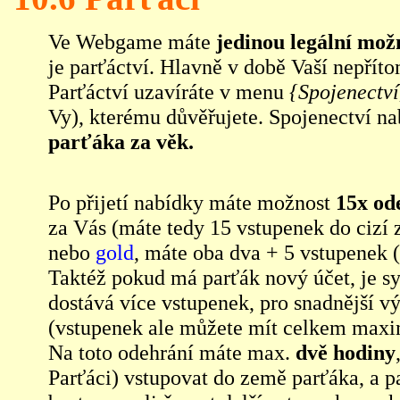
Ve Webgame máte
jedinou legální možn
je parťáctví. Hlavně v době Vaší nepřít
Parťáctví uzavíráte v menu
{Spojenectv
Vy), kterému důvěřujete. Spojenectví na
parťáka za věk.
Po přijetí nabídky máte možnost
15x od
za Vás (máte tedy 15 vstupenek do cizí
nebo
gold
, máte oba dva + 5 vstupenek 
Taktéž pokud má parťák nový účet, je s
dostává více vstupenek, pro snadnější 
(vstupenek ale můžete mít celkem maxim
Na toto odehrání máte max.
dvě hodiny
Parťáci
) vstupovat do země parťáka, a p