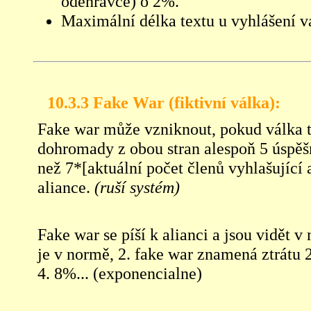
odehrávce) o 2%.
Maximální délka textu u vyhlášení 
10.3.3
Fake War (fiktivní válka):
Fake war může vzniknout, pokud válka t
dohromady z obou stran alespoň 5 úspěš
než 7*[aktuální počet členů vyhlašující 
aliance.
(ruší systém)
Fake war se píší k alianci a jsou vidět 
je v normě, 2. fake war znamená ztrátu 
4. 8%... (exponencialne)