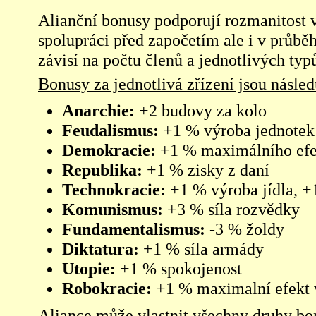
Alianční bonusy podporují rozmanitost vl
spolupráci před započetím ale i v průběh
závisí na počtu členů a jednotlivých typů
Bonusy za jednotlivá zřízení jsou násled
Anarchie:
+2 budovy za kolo
Feudalismus:
+1 % výroba jednotek 
Demokracie:
+1 % maximálního efek
Republika:
+1 % zisky z daní
Technokracie:
+1 % výroba jídla, +
Komunismus:
+3 % síla rozvědky
Fundamentalismus:
-3 % žoldy
Diktatura:
+1 % síla armády
Utopie:
+1 % spokojenost
Robokracie:
+1 % maximalní efekt 
Aliance může vlastnit všechny druhy b