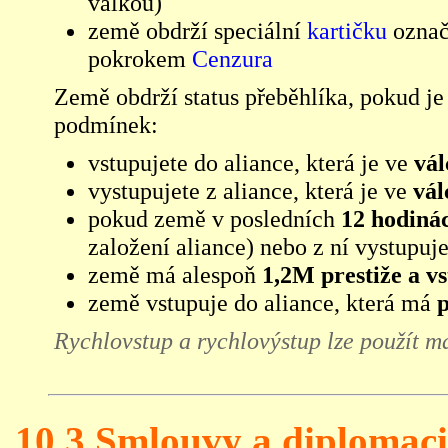
válkou)
země obdrží speciální
kartičku
označu
pokrokem
Cenzura
Země obdrží status přeběhlíka, pokud j
podmínek:
vstupujete do aliance, která je ve
vál
vystupujete z aliance, která je ve
vál
pokud země v posledních
12 hodinác
založení aliance) nebo z ní vystupuj
země má alespoň
1,2M prestiže a vs
země vstupuje do aliance, která má
p
Rychlovstup a rychlovýstup lze použít m
10.3 Smlouvy a diplomaci