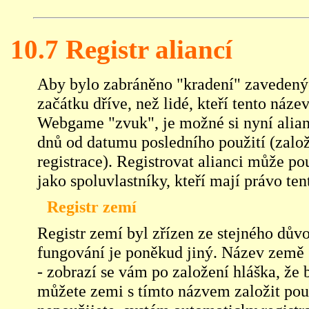
10.7 Registr aliancí
Aby bylo zabráněno "kradení" zavedených
začátku dříve, než lidé, kteří tento náze
Webgame "zvuk", je možné si nyní alianc
dnů od datumu posledního použití (zalo
registrace). Registrovat alianci může po
jako spoluvlastníky, kteří mají právo ten
Registr zemí
Registr zemí byl zřízen ze stejného důvo
fungování je poněkud jiný. Název země 
- zobrazí se vám po založení hláška, že
můžete zemi s tímto názvem založit pouz