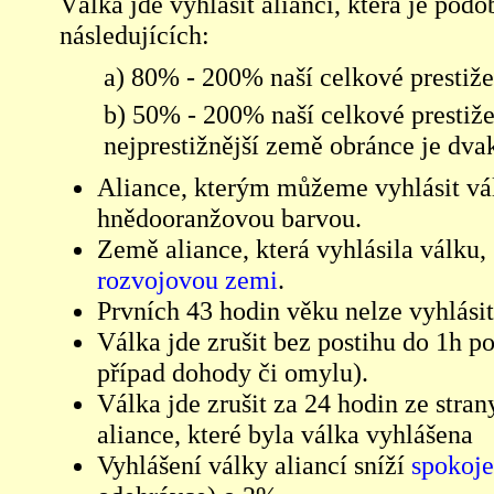
Válka jde vyhlásit alianci, která je pod
následujících:
a) 80% - 200% naší celkové prestiže
b) 50% - 200% naší celkové prestiže
nejprestižnější země obránce je dvak
Aliance, kterým můžeme vyhlásit vá
hnědooranžovou barvou.
Země aliance, která vyhlásila válku,
rozvojovou zemi
.
Prvních 43 hodin věku nelze vyhlásit
Válka jde zrušit bez postihu do 1h p
případ dohody či omylu).
Válka jde zrušit za 24 hodin ze stran
aliance, které byla válka vyhlášena
Vyhlášení války aliancí sníží
spokoje