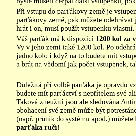
byste museli čerpat další vstupenku, pok
Při vstupu do parťákovy země je vstup
parťákovy země, pak můžete odehrávat j
hrát i on, musí použít vstupenku vlastní.
Váš parťák má k dispozici
1200 kol za 
Vy v jeho zemi také 1200 kol. Po odehrá
jedno kolo i když na to budete mít vstup
a brát na vědomí jak počet vstupenek, ta
Důležitá při volbě parťáka je opravdu vz
budete mít parťáctví s nepřítelem své ali
Taková zneužití jsou ale sledována Anti
obohacení své země může být potrestán
(např. průnik do systému apod.) můžete b
parťáka ručí!