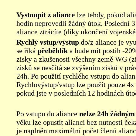
Vystoupit z aliance
lze tehdy, pokud ali
hodin neprovedli žádný útok. Poslední 3 
aliance ztrácíte (díky ukončení vojenské
Rychlý vstup/výstup
do/z aliance je vyu
se říká
přeběhlík
a bude mít postih -20%
zisky a zkušenosti všechny země WG (zis
zisků se nesčítá se zvýšením zisků v pr
24h. Po použití rychlého vstupu do alianc
Rychlovýstup/vstup lze použít pouze 4x 
pokud jste v posledních 12 hodinách útoči
Po vstupu do aliance
nelze 24h žádným 
věku lze opustit alianci bez nutnosti če
je naplněn maximální počet členů aliance