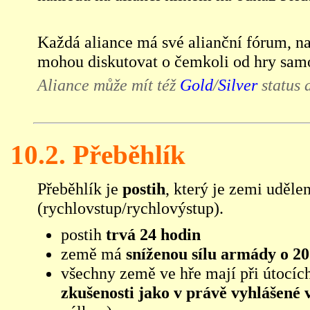
Každá aliance má své alianční fórum, na
mohou diskutovat o čemkoli od hry samot
Aliance může mít též
Gold
/
Silver
status a
10.2. Přeběhlík
Přeběhlík je
postih
, který je zemi uděle
(rychlovstup/rychlovýstup).
postih
trvá 24 hodin
země má
sníženou sílu armády o 2
všechny země ve hře mají při útocíc
zkušenosti jako v právě vyhlášené 