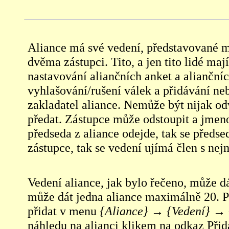
Aliance má své vedení, představované m
dvěma zástupci. Tito, a jen tito lidé ma
nastavování aliančních anket a aliančníc
vyhlašování/rušení válek a přidávání ne
zakladatel aliance. Nemůže být nijak o
předat. Zástupce může odstoupit a jmen
předseda z aliance odejde, tak se předs
zástupce, tak se vedení ujímá člen s ne
Vedení aliance, jak bylo řečeno, může d
může dát jedna aliance maximálně 20. P
přidat v menu
{Aliance} → {Vedení} → {
náhledu na alianci klikem na odkaz Přid