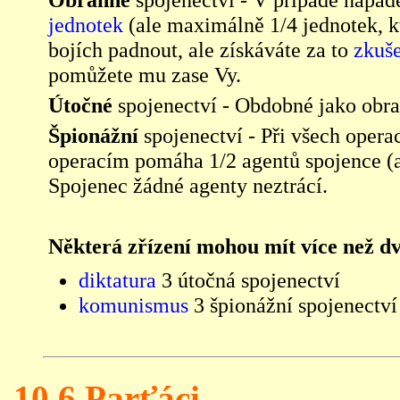
jednotek
(ale maximálně 1/4 jednotek, 
bojích padnout, ale získáváte za to
zkuš
pomůžete mu zase Vy.
Útočné
spojenectví - Obdobné jako obran
Špionážní
spojenectví - Při všech opera
operacím pomáha 1/2 agentů spojence (
Spojenec žádné agenty neztrácí.
Některá zřízení mohou mít více než dv
diktatura
3 útočná spojenectví
komunismus
3 špionážní spojenectví
10.6 Parťáci