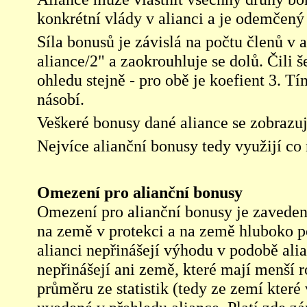
konkrétní vlády v alianci a je odemčený
Síla bonusů je závislá na počtu členů v 
aliance/2" a zaokrouhluje se dolů. Čili 
ohledu stejně - pro obě je koefient 3. T
násobí.
Veškeré bonusy dané aliance se zobrazu
Nejvíce alianční bonusy tedy využijí co
Omezení pro alianční bonusy
Omezení pro alianční bonusy je zavedeno
na země v protekci a na země hluboko p
alianci nepřinášejí výhodu v podobě ali
nepřinášejí ani země, které mají menší 
průměru ze statistik (tedy ze zemí které