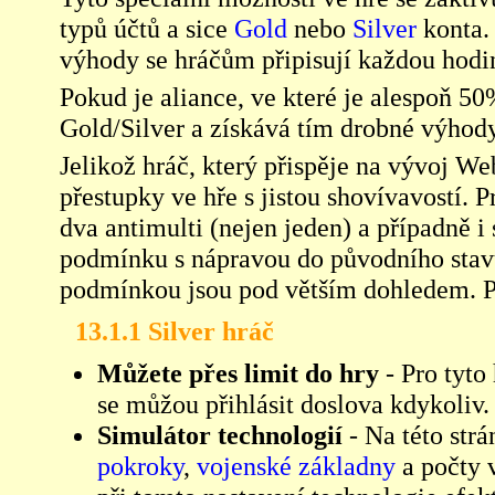
typů účtů a sice
Gold
nebo
Silver
konta.
výhody se hráčům připisují každou hodi
Pokud je aliance, ve které je alespoň 50
Gold/Silver a získává tím drobné výhody,
Jelikož hráč, který přispěje na vývoj W
přestupky ve hře s jistou shovívavostí. 
dva antimulti (nejen jeden) a případně 
podmínku s nápravou do původního sta
podmínkou jsou pod větším dohledem. Př
13.1.1 Silver hráč
Můžete přes limit do hry
- Pro tyto
se můžou přihlásit doslova kdykoliv.
Simulátor technologií
- Na této strá
pokroky
,
vojenské základny
a počty 