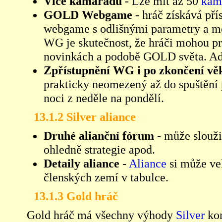
Více kamarádů
- Lze mít až 50
kam
GOLD Webgame
- hráč získává pří
webgame s odlišnými parametry a mo
WG je skutečnost, že hráči mohou p
novinkách a podobě GOLD světa. A
Zpřístupnění WG i po zkončení vě
prakticky neomezený až do spuštění p
noci z neděle na pondělí.
13.1.2 Silver aliance
Druhé alianční fórum
- může slouži
ohledně strategie apod.
Detaily aliance
-
Aliance
si může vel
členských zemí v tabulce.
13.1.3 Gold hráč
Gold hráč má všechny výhody
Silver
kon