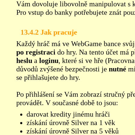
Vám dovoluje libovolně manipulovat s kre
Pro vstup do banky potřebujete znát pouz
13.4.2 Jak pracuje
Každý hráč má ve WebGame bance svůj 
po registraci
do hry. Na tento účet má p
heslu
a
loginu
, které si ve hře (
Pracovna
důvodů zvýšené bezpečnosti je
nutné
mí
se přihlašujete do hry.
Po přihlášení se Vám zobrazí stručný př
provádět. V současné době to jsou:
darovat kredity jinému hráči
získání úrovně Silver na 1 věk
získání úrovně Silver na 5 věků