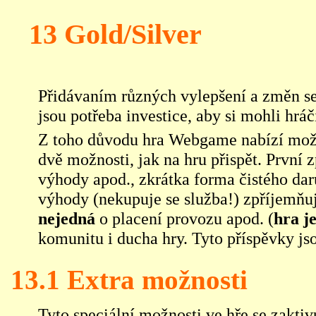
13 Gold/Silver
Přidávaním různých vylepšení a změn se 
jsou potřeba investice, aby si mohli hráč
Z toho důvodu hra Webgame nabízí možn
dvě možnosti, jak na hru přispět. Prvn
výhody apod., zkrátka forma čistého daru
výhody (nekupuje se
služba
!) zpříjemňu
nejedná
o placení provozu apod. (
hra j
komunitu i ducha hry. Tyto příspěvky js
13.1 Extra možnosti
Tyto speciální možnosti ve hře se zakti