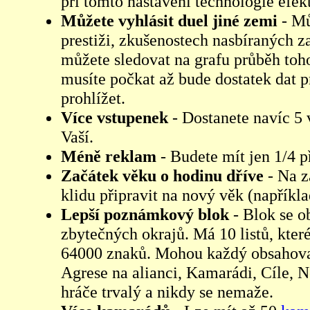
při tomto nastavení technologie efek
Můžete vyhlásit duel jiné zemi
- Mů
prestiži, zkušenostech nasbíraných 
můžete sledovat na grafu průběh toho
musíte počkat až bude dostatek dat p
prohlížet.
Více vstupenek
- Dostanete navíc 5
Vaší.
Méně reklam
- Budete mít jen 1/4 p
Začátek věku o hodinu dříve
- Na z
klidu připravit na nový věk (napříkla
Lepší poznámkový blok
- Blok se o
zbytečných okrajů. Má 10 listů, kte
64000 znaků. Mohou každý obsahovat
Agrese na alianci, Kamarádi, Cíle, N
hráče trvalý a nikdy se nemaže.