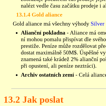
nalézt vedle času začátku prodeje i a
13.1.4 Gold aliance
Gold aliance má všechny výhody
Silver
Alianční pokladna
- Aliance má ome
ní mohou pomalu přispívat dle svého 
prestiže. Peníze může rozdělovat př
dostat maximálně 50M$. Úspěšné v
znamená také krádež 2% alianční pokl
při opustení, ali peníze neztráci).
Archiv ostatních zemí
- Celá alianc
13.2 Jak poslat