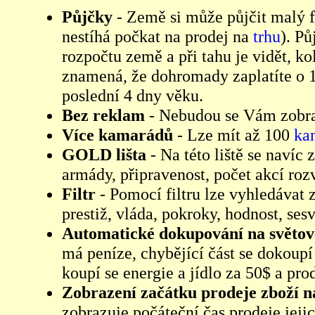
Půjčky
- Země si může půjčit malý f
nestíhá počkat na prodej na
trhu
). Pů
rozpočtu země a při tahu je vidět, k
znamená, že dohromady zaplatíte o 10
poslední 4 dny věku.
Bez reklam
- Nebudou se Vám zobra
Více kamarádů
- Lze mít až 100
ka
GOLD lišta
- Na této liště se navíc 
armády, připravenost, počet akcí roz
Filtr
- Pomocí filtru lze vyhledávat z
prestiž, vláda, pokroky, hodnost, ses
Automatické dokupování na světo
má peníze, chybějící část se dokoup
koupí se energie a jídlo za 50$ a pro
Zobrazení začátku prodeje zboží 
zobrazuje počáteční čas prodeje jeji