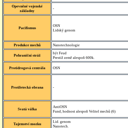
Opevněné vojenské
-
základny
OSN
Pacifismus
Lidský genom
Produkce mechů
Nanotechnologie
být Feud
Pohraniční stráž
Prestiž země alespoň 600k.
Protidrogová centrála
OSN
Protiletecká obrana
-
AntiOSN
Svatá válka
Fund, hodnost alespoň Velitel mechů (6)
Lid. genom
Tajemství mozku
Nanotech.