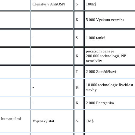
Členství v AntiOSN
S
100k$
-
K
5 000 Výzkum vesmíru
-
S
1 000 tanků
počáteční cena je
-
K
200 000 technologií, NP
nemá vliv
-
T
2 000 Zemědělství
10 000 technologie Rychlost
-
K
stavby
-
K
2 000 Energetika
a humanitární
Vojenský stát
S
1M$