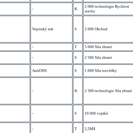
2 000 technologie Rychlost
-
K
stavby
Vojenský stát
S
2 000 Obchod
-
T
5 000 Síla zbraní
-
S
2 500 Síla zbraní
AntiOSN
S
1 000 Síla rozvědky
-
K
2 500 technologie Síla zbraní
-
S
10 000 vojáků
-
T
2,5M$