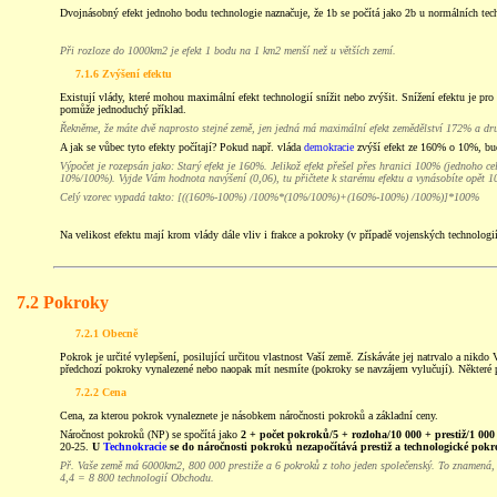
Dvojnásobný efekt jednoho bodu technologie naznačuje, že 1b se počítá jako 2b u normálních tec
Při rozloze do 1000km2 je efekt 1 bodu na 1 km2 menší než u větších zemí.
7.1.6 Zvýšení efektu
Existují vlády, které mohou maximální efekt technologií snížit nebo zvýšit. Snížení efektu je pro
pomůže jednoduchý příklad.
Řekněme, že máte dvě naprosto stejné země, jen jedná má maximální efekt zemědělství 172% a dr
A jak se vůbec tyto efekty počítají? Pokud např. vláda
demokracie
zvýší efekt ze 160% o 10%, bu
Výpočet je rozepsán jako: Starý efekt je 160%. Jelikož efekt přešel přes hranici 100% (jednoho 
10%/100%). Vyjde Vám hodnota navýšení (0,06), tu přičtete k starému efektu a vynásobíte opět 1
Celý vzorec vypadá takto: [((160%-100%) /100%*(10%/100%)+(160%-100%) /100%)]*100%
Na velikost efektu mají krom vlády dále vliv i frakce a pokroky (v případě vojenských technologií
7.2 Pokroky
7.2.1 Obecně
Pokrok je určité vylepšení, posilující určitou vlastnost Vaší země. Získáváte jej natrvalo a nik
předchozí pokroky vynalezené nebo naopak mít nesmíte (pokroky se navzájem vylučují). Některé 
7.2.2 Cena
Cena, za kterou pokrok vynaleznete je násobkem náročnosti pokroků a základní ceny.
Náročnost pokroků (NP) se spočítá jako
2 + počet pokroků/5 + rozloha/10 000 + prestiž/1 000
20-25.
U
Technokracie
se do náročnosti pokroků nezapočítává prestiž a technologické pokr
Př. Vaše země má 6000km2, 800 000 prestiže a 6 pokroků z toho jeden společenský. To znamená, ž
4,4 = 8 800 technologií Obchodu.