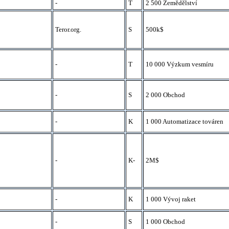
-
T
2 500 Zemědělství
Teror.org.
S
500k$
-
T
10 000 Výzkum vesmíru
-
S
2 000 Obchod
-
K
1 000 Automatizace továren
-
K-
2M$
-
K
1 000 Vývoj raket
-
S
1 000 Obchod