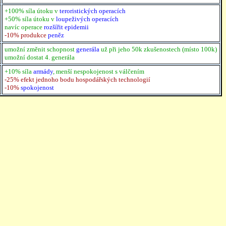
+100% síla útoku v
teroristických operacích
+50% síla útoku v
loupeživých operacích
navíc operace
rozšířit epidemii
-10% produkce
peněz
umožní změnit schopnost
generála
už při jeho 50k zkušenostech (místo 100k)
umožní dostat 4. generála
+10% síla
armády
, menší nespokojenost s válčením
-25% efekt jednoho bodu hospodářských technologií
-10%
spokojenost