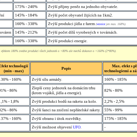
175% - 240%
Zvýší příjmy peněz na jednoho obyvatele.
ění
145% - 184%
Zvýší počet obyvatel žijících na 1km2.
160% - 338%
Zvýší produkci jídla z farem
(
vesnice
jen max. 168%).
továren
145% - 212%
Zvýší počet dílů vyrobených v továrnách.
160% - 338%
Zvýší produkci energie.
 s efektem 180% zvedne produkci všech jednotek o +80% ale mechů dokonce o +160% (2*80%).
Efekt technologií
Max. efekt s p
Popis
(min - max)
technologiemi a z
130% - 160%
Zvýší sílu armády.
160% - 185%
Zlepší ceny jednotek na domácím trhu
91% - 86%
82% - 80%
(krom vojáků, jídla a energie).
1,1% - 1,8%
Zvýší produkci bodů na raketu za kolo.
2,2% - 2,5%
32% - 86%
Zvýší šanci na zničení nepřátelské rakety.
55% - 99%
137% - 160%
Zvýší obranu i útok rozvědky.
175% - 185%
Zvýší možnost objevení
UFO
.
-