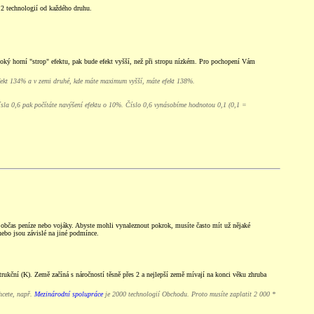
2 technologií od každého druhu.
vysoký horní "strop" efektu, pak bude efekt vyšší, než při stropu nízkém. Pro pochopení Vám
fekt 134% a v zemi druhé, kde máte maximum vyšší, máte efekt 138%.
čísla 0,6 pak počítáte navýšení efektu o 10%. Číslo 0,6 vynásobíme hodnotou 0,1 (0,1 =
ie občas peníze nebo vojáky. Abyste mohli vynaleznout pokrok, musíte často mít už nějaké
nebo jsou závislé na jiné podmínce.
rukční (K). Země začíná s náročností těsně přes 2 a nejlepší země mívají na konci věku zhruba
hcete, např.
Mezinárodní spolupráce
je 2000 technologií Obchodu. Proto musíte zaplatit 2 000 *