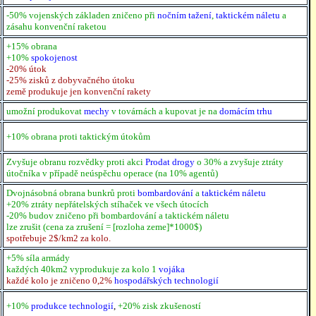
-50% vojenských základen zničeno při
nočním tažení
,
taktickém náletu
a
zásahu konvenční raketou
+15% obrana
+10%
spokojenost
-20% útok
-25% zisků z dobyvačného útoku
země produkuje jen konvenční rakety
umožní produkovat
mechy
v továrnách a kupovat je na
domácím trhu
+10% obrana proti taktickým útokům
Zvyšuje obranu rozvědky proti akci
Prodat drogy
o 30% a zvyšuje ztráty
útočníka v případě neúspěchu operace (na 10% agentů)
Dvojnásobná obrana bunkrů proti
bombardování
a
taktickém náletu
+20% ztráty nepřátelských stíhaček ve všech útocích
-20% budov zničeno při bombardování a taktickém náletu
lze zrušit (cena za zrušení = [rozloha zeme]*1000$)
spotřebuje 2$/km2 za kolo.
+5% síla armády
každých 40km2 vyprodukuje za kolo 1
vojáka
každé kolo je zničeno 0,2%
hospodářských technologií
+10%
produkce technologií
,
+20% zisk zkušeností