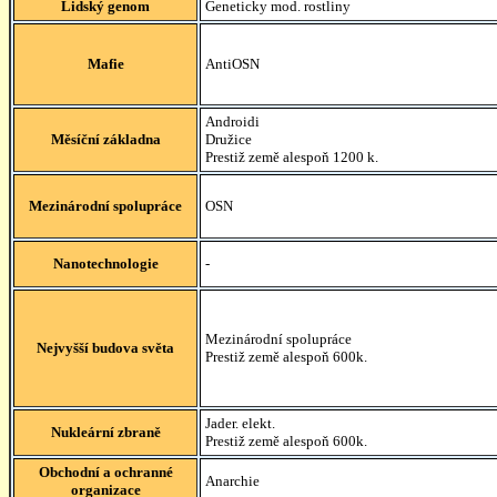
Lidský genom
Geneticky mod. rostliny
Mafie
AntiOSN
Androidi
Měsíční základna
Družice
Prestiž země alespoň 1200 k.
Mezinárodní spolupráce
OSN
Nanotechnologie
-
Mezinárodní spolupráce
Nejvyšší budova světa
Prestiž země alespoň 600k.
Jader. elekt.
Nukleární zbraně
Prestiž země alespoň 600k.
Obchodní a ochranné
Anarchie
organizace