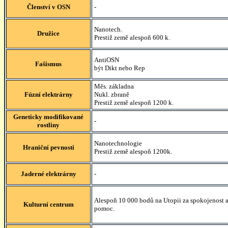
Členství v OSN
-
Nanotech.
Družice
Prestiž země alespoň 600 k.
AntiOSN
Fašismus
být Dikt nebo Rep
Měs. základna
Fúzní elektrárny
Nukl. zbraně
Prestiž země alespoň 1200 k.
Geneticky modifikované
-
rostliny
Nanotechnologie
Hraniční pevnosti
Prestiž země alespoň 1200k.
Jaderné elektrárny
-
Alespoň 10 000 bodů na Utopii za spokojenost 
Kulturní centrum
pomoc.