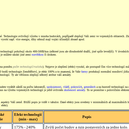
iné. Technologie ovlivňují výrobu v mnoha budovách, popřípadě zlepšují Vaši zemi ve vojenských oblastech. Zk
e vyrobí např. více energie, díky němuž mají vojáci účinnější zbraně apod.
 technologií pohybují okolo 400-500$/kus (některé jsou ale dlouhodobě dražší, jiné spíše levnější). V úvodní
je můžete ukrást jiné zemi
rozvědkou
či útokem.
sí na poměru
počet technologií/rozloha
). Nejprve je zlepšení (efekt) vysoké, ale postupně čím více technologií m
0 bodů technologie Zemědělství, je efekt 100% a to znamená, že Vaše
farmy
produkují normální množství jídla 
nologií. Ty ale většinou zlepšují některý atribut vaší armády.
udete vyrábět záleží na počtu laboratoří,
spokojenosti
,
vládě
,
pokrocích
,
generálech
a na hustotě technologií n
 na výrobu vojenských technologií je ještě ovlivněn
zkušeností armády
. To se promítne s polovičním efekte
é aspekty Vaší země. Bližší popis je vidět v tabulce. Dané efekty jsou uvedeny v minimálních až maximálních
efekt).
ské
Efekt technologií
Popis
ie
(min - max)
y
175% - 240%
Zvýší počet budov a ruin postavených za jedno kolo.