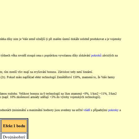
rátka díky nim je Vaše země silnější (i při malém území dokáže solidně produkovat a je vojensky
ch týdnech věku rovněž stoupá cena s poptávkou vyvolanou díky získávání
pokroků
závislých na
áte, tím menší vliv mají na zvyšování bonusu. Závislost tedy není lineární.
(2t). Pokud máte například efekt technologií Zemědělství 150%, znamená to, že Vaše farmy
a danou rozlohu. Velikost bonusu za 0 technologií na 1km znamená +0%, 1/km2 +11%, 3/km2
m (např. 10% zkušeností armády udělají +5% do výroby vojenských technologií).
 hodnotách (minimální a maximální hodnoty jsou uvedeny na určité
vládě
s případnými
pokroky
a
Efekt 1 bodu
Dvojnásobný