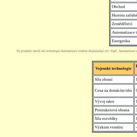
Obchod
Hustota zalidn
Zemědělství
Automatizace 
Energetika
Na produkci mechů má technologie Automatizace továren dvojnásobný vliv. Např. Automatizace
Vojenské technologie
Síla zbraní
Cena na domácím trhu
Vývoj raket
Protiraketová obrana
Síla rozvědky
Výzkum vesmíru
-