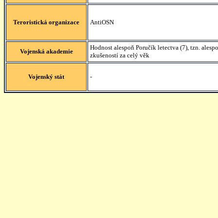
Teroristická organizace
AntiOSN
Hodnost alespoň Poručík letectva (7), tzn. ales
Vojenská akademie
zkušeností za celý věk
Vojenský stát
-