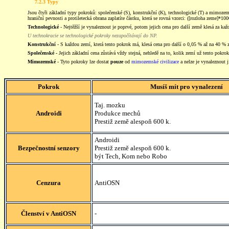
7.2.3 Typy
Jsou čtyři základní typy pokroků: společenské (S), konstrukční (K), technologické (T) a mimoze
hraniční pevnosti a protiletecká obrana zaplatíte částku, která se rovná vzorci: ([rozloha zeme]*100
Technologické
- Nejtěžší je vynaleznout je poprvé, potom jejich cena pro další země klesá za 
U technokracie se technologické pokroky nezapočítávají do NP.
Konstrukční
- S každou zemí, která tento pokrok má, klesá cena pro další o 0,05 % až na 40 %
Společenské -
Jejich základní cena zůstává vždy stejná, nehledě na to, kolik zemí už tento pokr
Mimozemské
- Tyto pokroky lze dostat
pouze
od
mimozemské civilizace
a nelze je vynaleznout
Pokrok
Musíš mít pro vynalezení
Taj. mozku
Androidi
Produkce mechů
Prestiž země alespoň 600 k.
Androidi
Bezpečnostní senzory
Prestiž země alespoň 600 k.
být Tech, Kom nebo Robo
Cenzura
AntiOSN
Členství v AntiOSN
-