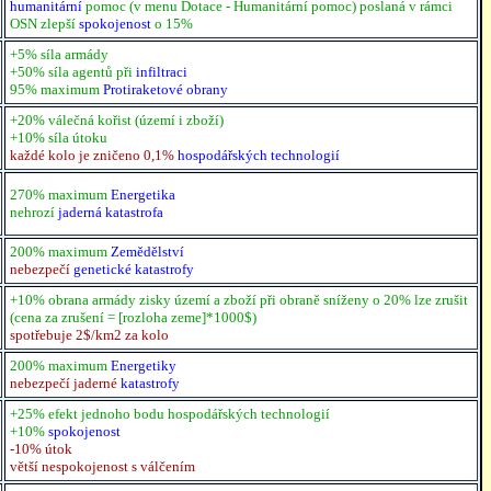
humanitární
pomoc (v menu
Dotace - Humanitární pomoc
) poslaná v rámci
OSN zlepší
spokojenost
o 15%
+5% síla armády
+50% síla agentů při
infiltraci
95% maximum
Protiraketové obrany
+20% válečná kořist (území i zboží)
+10% síla útoku
každé kolo je zničeno 0,1%
hospodářských technologií
270% maximum
Energetika
nehrozí
jaderná katastrofa
200% maximum
Zemědělství
nebezpečí
genetické katastrofy
+10% obrana armády zisky území a zboží při obraně sníženy o 20% lze zrušit
(cena za zrušení = [rozloha zeme]*1000$)
spotřebuje 2$/km2 za kolo
200% maximum
Energetiky
nebezpečí jaderné
katastrofy
+25% efekt jednoho bodu hospodářských technologií
+10%
spokojenost
-10% útok
větší nespokojenost s válčením