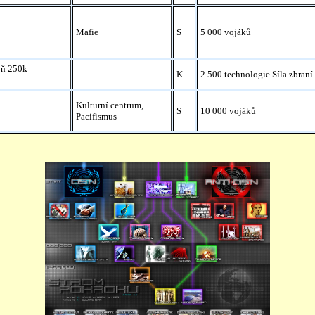
Mafie
S
5 000 vojáků
poň 250k
-
K
2 500 technologie Síla zbraní
Kulturní centrum,
S
10 000 vojáků
Pacifismus