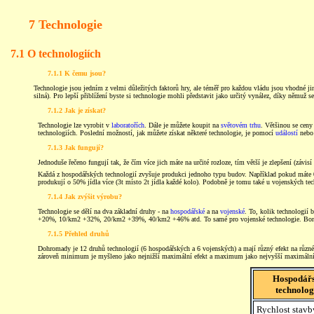
7 Technologie
7.1 O technologiích
7.1.1 K čemu jsou?
Technologie jsou jedním z velmi důležitých faktorů hry, ale téměř pro každou vládu jsou vhodné j
silná). Pro lepší přiblížení byste si technologie mohli představit jako určitý vynález, díky němuž s
7.1.2 Jak je získat?
Technologie lze vyrobit v
laboratořích
. Dále je můžete koupit na
světovém trhu
. Většinou se ceny
technologiích. Poslední možností, jak můžete získat některé technologie, je pomocí
událostí
nebo 
7.1.3 Jak fungují?
Jednoduše řečeno fungují tak, že čím více jich máte na určité rozloze, tím větší je zlepšení (závi
Každá z hospodářských technologií zvyšuje produkci jednoho typu budov. Například pokud máte 
produkují o 50% jídla více (3t místo 2t jídla každé kolo). Podobně je tomu také u vojenských tech
7.1.4 Jak zvýšit výrobu?
Technologie se dělí na dva základní druhy - na
hospodářské
a na
vojenské
. To, kolik technologií b
+20%, 10/km2 +32%, 20/km2 +39%, 40/km2 +46% atd. To samé pro vojenské technologie. Bonus
7.1.5 Přehled druhů
Dohromady je 12 druhů technologií (6 hospodářských a 6 vojenských) a mají různý efekt na různ
zároveň minimum je myšleno jako nejnižší maximální efekt a maximum jako nejvyšší maximální 
Hospodář
technolog
Rychlost stavb