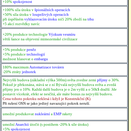
+10%
spokojenost
+100% síla útoku v
špionážních operacích
+50% síla útoku v
loupeživých operacích
při úspěšném
vyhlazovacím útoku
ničí 20% zboží na
trhu
+5 akcí rozvědky navíc
+20% produkce technologie
Výzkum vesmíru
větší šance na objevení mimozemské civilizace
+5% produkce
peněz
+5% produkce
technologií
možnost hlasovat o
embargu
180% maximum
Automatizace továren
-20% ztráty
jednotek
Nejvyšší budova (základní výška 500m) světa zvedne zemi
příjmy
o 30%.
Pokud je překonána, stává se z ní Bývalá nejvyšší budova světa a zvedá
příjmy jen o 10%. Každá další budova je o 2m vyšší a o 50k$ dražší. Jde
postavit vícekrát, efekt se nesčítá, ale máte bonus za nejvyšší budovu.
Cena tohoto pokroku neklesá i když je Konstrukční (K).
Při rušení OSN se jako jediný navazujíci pokrok neruší.
umožní produkovat
nukleární
a
EMP
rakety
umožní
Anarchii
útočit (s postihem -20% k síle útoku)
+5%
spokojenost