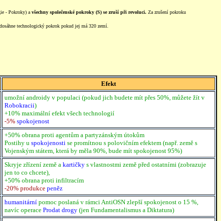
ie - Pokroky) a
všechny společenské pokroky (S) se zruší při revoluci.
Za zrušení pokroku
y dosáhne technologický pokrok pokud jej má 320 zemí.
Efekt
umožní androidy v populaci (pokud jich budete mít přes 50%, můžete žít v
Robokracii
)
+10% maximální efekt všech technologií
-5%
spokojenost
+50% obrana proti agentům a partyzánským útokům
Postihy u
spokojenosti
se promítnou s polovičním efektem (např. země s
Vojenským státem, která by měla 90%, bude mít spokojenost 95%)
Skryje zřízení země a
kartičky
s vlastnostmi země před ostatními (zobrazuje
jen to co chcete),
+50% obrana proti infiltracím
-20% produkce
peněz
humanitární
pomoc poslaná v rámci AntiOSN zlepší spokojenost o 15 %,
navíc operace
Prodat drogy
(jen Fundamentalismus a Diktatura)