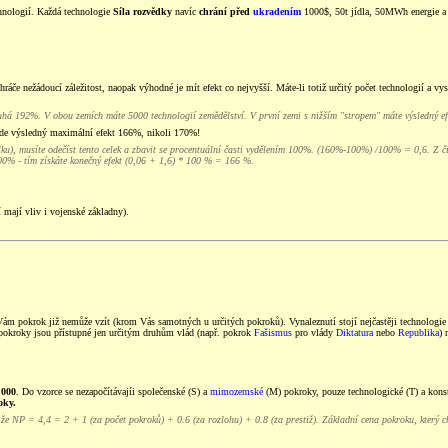
hnologií. Každá technologie
Síla rozvědky
navíc
chrání před
ukradením
1000$, 50t jídla, 50MWh energie a 
 hráče nežádoucí záležitost, naopak výhodné je mít efekt co nejvyšší. Máte-li totiž určitý počet technologií a 
uhá 192%. V obou zemích máte 5000 technologií zemědělství. V první zemi s nižším "stropem" máte výsledný e
de výsledný maximální efekt 166%, nikoli 170%!
celku), musíte odečíst tento celek a zbavit se procentuální časti vydělením 100%. (160%-100%) /100% = 0,6. Z 
00% - tím získáte konečný efekt (0,06 + 1,6) * 100 % = 166 %.
 mají vliv i vojenské základny).
do Vám pokrok již nemůže vzít (krom Vás samotných u určitých pokroků). Vynaleznutí stojí nejčastěji technolog
pokroky jsou přístupné jen určitým druhům vlád (např. pokrok
Fašismus
pro vlády
Diktatura
nebo
Republika
) 
 000
. Do vzorce se nezapočítávajíi společenské (S) a
mimozemské
(M) pokroky, pouze technologické (T) a konst
oky.
e NP = 4,4 = 2 + 1 (za počet pokroků) + 0.6 (za rozlohu) + 0.8 (za prestiž). Základní cena pokroku, který c