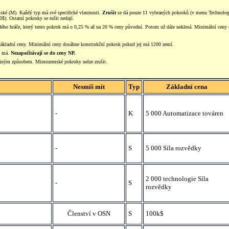
mské (M). Každý typ má své specifické vlastnosti.
Zrušit
se dá pouze 11 vybraných pokroků (v menu Technolog
0$). Ostatní pokroky se rušit nedají.
každého hráče, který tento pokrok má o 0,25 % až na 20 % ceny původní. Potom už dále neklesá. Minimální cen
 základní ceny. Minimální ceny dosáhne konstrukční pokrok pokud jej má 1200 zemí.
ok má.
Nezapočítávají se do ceny NP.
 jiným způsobem. Mimozemské pokroky nelze zrušit.
Nesmíš mít
Typ
Základní cena
-
K
5 000 Automatizace továren
-
S
5 000 Síla rozvědky
2 000 technologie Síla
-
S
rozvědky
Členství v OSN
S
100k$