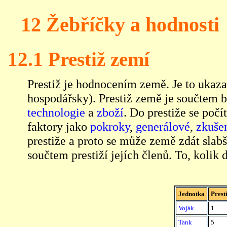
12 Žebříčky a hodnosti
12.1 Prestiž zemí
Prestiž je hodnocením země. Je to ukazat
hospodářsky). Prestiž země je součtem 
technologie
a
zboží
. Do prestiže se počít
faktory jako
pokroky
,
generálové
,
zkuše
prestiže a proto se může země zdát slabš
součtem prestiží jejích členů. To, kolik 
Jednotka
Prest
Voják
1
Tank
5