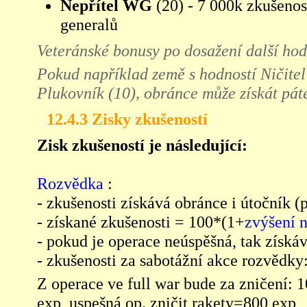
Nepřítel WG
(20) - 7 000k zkušenos
generalů
Veteránské bonusy po dosažení další hodn
Pokud například země s hodností Ničitel
Plukovník (10), obránce může získát pát
12.4.3 Zisky zkušeností
Zisk zkušeností je následující:
Rozvědka
:
- zkušenosti získává obránce i útočník (
- získané zkušenosti = 100*(1+
zvýšení 
- pokud je operace neúspěšná, tak získáv
- zkušenosti za sabotážní akce rozvědky
Z operace ve full war bude za zničení: 
exp, uspešná op. zničit rakety=800 exp