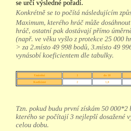
se určí výsledné pořadí.
Konkrétně se to počítá následujícím zp
Maximum, kterého hráč může dosáhnout j
hráč, ostatní pak dostávají přímo úměrn
(např. ve věku vyšlo z protekce 25 000 h
> za 2.místo 49 998 bodů, 3.místo 49 996
vynásobí koeficientem dle tabulky.
Umístění
1
do 10
Koeficient
2
1,8
Tzn. pokud budu první získám 50 000*2 
kterého se počítají 3 nejlepší dosažené 
celou dobu.