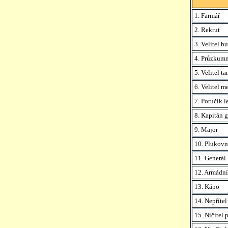
1. Farmář
2. Rekrut
3. Velitel b
4. Průzkum
5. Velitel t
6. Velitel m
7. Poručík l
8. Kapitán 
9. Major
10. Plukovn
11. Generál
12. Armádní
13. Kápo
14. Nepříte
15. Ničitel 