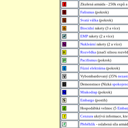
Zkušená armáda - 250k expů a v
Fašismus
(pokrok)
Svatá válka
(pokrok)
Biocidní
rakety (3 a více)
EMP
rakety (2 a více)
Nukleární
rakety (2 a více)
Rozvědka
(značí silnou rozvě
Pacifismus
(pokrok)
Fúzní elektrárna
(pokrok)
Vybombardovaný (35%
nezas
Demonstrace (Nízká
spokojeno
Mrakodrap
(pokrok)
Embargo
(postih)
Hospodářská velmoc (5
Embar
Cenzura
ukrývá informace, kte
Přeběhlík
- oslabená síla armád