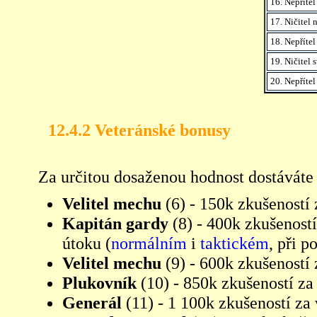
16. Nepříte
17. Ničitel 
18. Nepřítel
19. Ničitel 
20. Nepříte
12.4.2 Veteránské bonusy
Za určitou dosaženou hodnost dostáváte 
Velitel mechu
(6) - 150k zkušeností
Kapitán gardy
(8) - 400k zkušenost
útoku (
normálním
i
taktickém
, při 
Velitel mechu
(9) - 600k zkušeností 
Plukovník
(10) - 850k zkušeností z
Generál
(11) - 1 100k zkušeností za