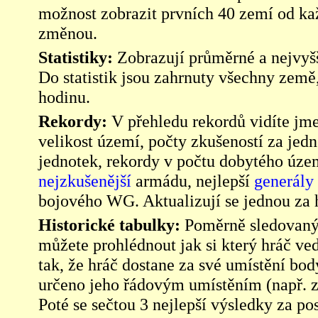
možnost zobrazit prvních 40 zemí od kaž
změnou.
Statistiky:
Zobrazují průměrné a nejvyš
Do statistik jsou zahrnuty všechny země,
hodinu.
Rekordy:
V přehledu rekordů vidíte jme
velikost území, počty zkušeností za jed
jednotek, rekordy v počtu dobytého úz
nejzkušenější
armádu, nejlepší
generály
bojového WG. Aktualizují se jednou za 
Historické tabulky:
Poměrně sledovaným
můžete prohlédnout jak si který hráč vede
tak, že hráč dostane za své umístění body
určeno jeho řádovým umístěním (např. zd
Poté se sečtou 3 nejlepší výsledky za po