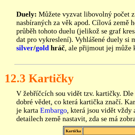
Duely:
Můžete vyzvat libovolný počet ze
nasbíraných za věk apod. Cílová země h
průběh tohoto duelu (jelikož se graf kre
dat pro vykreslení). Vyhlášené duely si
silver
/
gold
hráč
, ale přijmout jej může 
12.3 Kartičky
V žebříčcích sou vidět tzv. kartičky. Dle
dobré vědet, co která kartička značí. K
je karta
Embargo
, která jsou vidět vžd
detailech země nastavit, zda se má zobr
Kartička