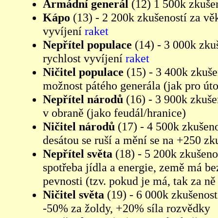
Armádní generál
(12) 1 500k zkuše
Kápo
(13) - 2 200k zkušeností za v
vyvíjení
raket
Nepřítel populace
(14) - 3 000k zk
rychlost vyvíjení
raket
Ničitel populace
(15) - 3 400k zkuše
možnost pátého generála (jak pro úto
Nepřítel národů
(16) - 3 900k zkuše
v obraně (jako feudál/hranice)
Ničitel národů
(17) - 4 500k zkušeno
desátou se ruší a mění se na +250 z
Nepřítel světa
(18) - 5 200k zkušenos
spotřeba jídla a energie, země má be
pevnosti (tzv. pokud je má, tak za ně
Ničitel světa
(19) - 6 000k zkušeností
-50% za žoldy, +20% síla rozvědky