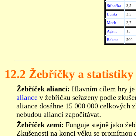
Stíhačka
3,5
Bunkr
3,5
Mech
2,7
Agent
15
Raketa
500
12.2 Žebříčky a statistiky
Žebříček aliancí:
Hlavním cílem hry je m
aliance
v žebříčku seřazeny podle zkuše
aliance dosáhne 15 000 000 celkových zk
nebudou alianci započítávat.
Žebříček zemí:
Funguje stejně jako žebř
Zkušenosti na konci věku se promítnou d